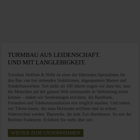
TURMBAU AUS LEIDENSCHAFT.
UND MIT LANGLEBIGKEIT.
Turmbau Steffens & Nölle ist einer der führenden Spe­zi­a­list­en für
den Bau von frei stehenden Stahltürmen, ab­ge­spannt­en Masten und
Sonderbauwerken. Seit mehr als 100 Jahren tragen wir dazu bei, dass
die Menschen auf der ganzen Welt miteinander in Verbindung treten
können – indem wir Sendeanlagen errichten, die Rundfunk,
Fernsehen und Telekommunikation erst möglich machen. Und indem
wir Türme bauen, die neue Horizonte er­öff­nen und zu echten
Wahrzeichen werden. Bauwerke, die jede Zeit überdauern. So wie der
Berliner Funkturm. Erfahren Sie mehr über uns
WEITER ZUM UNTERNEHMEN