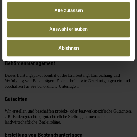
Mastbauwerken sowie statische Überprüfungen von bestehenden
Bauwerken als Lastvergleich. Darüber hinaus führen wir statische
Alle zulassen
Neuberechnungen durch, einschließlich aller zugehörigen Bauteile.
Planung und Konstruktion
Auswahl erlauben
Hierzu gehören Genehmigungs-, Entwurfs- und Ausführungsplanungen
sowie die Erstellung von Werkstattzeichnungen und Schal- und
Ablehnen
Bewehungsplänen.
Behördenmanagement
Dieses Leistungspaket beinhaltet die Erarbeitung, Einreichung und
Verfolgung von Bauanträgen. Zudem holen wir Genehmigungen ein und
beschaffen für Sie behördliche Unterlagen.
Gutachten
Wir erstellen und beschaffen projekt- oder bauwerkspezifische Gutachten,
z.B. Bodengutachten, gutachterliche Stellungnahmen oder
landwirtschaftliche Be­gleitpläne.
Erstellung von Bestandsunterlagen