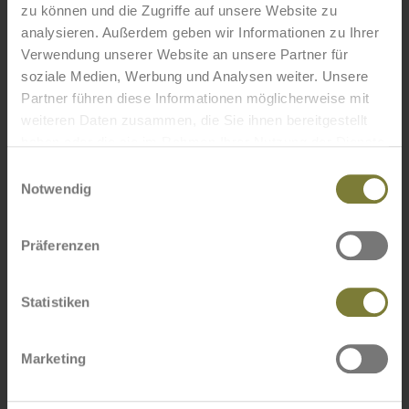
zu können und die Zugriffe auf unsere Website zu
analysieren. Außerdem geben wir Informationen zu Ihrer
Verwendung unserer Website an unsere Partner für
soziale Medien, Werbung und Analysen weiter. Unsere
Partner führen diese Informationen möglicherweise mit
weiteren Daten zusammen, die Sie ihnen bereitgestellt
haben oder die sie im Rahmen Ihrer Nutzung der Dienste
gesammelt haben.
Einwilligungsauswahl
Notwendig
UNSERE LEISTUNG FÜR SIE
Präferenzen
Beratungen
Wir beraten Sie individuell und umfassend zu allen Themen rund um den
Statistiken
Neu­bau, den Umbau, die Instandsetzung oder den Rückbau von Türmen,
Masten und Sendeanlagen sowie der zugehörigen Infrastruktur.
Marketing
Statische Berechnungen
Wir erstellen statische Berechnungen von neuen Turm- und