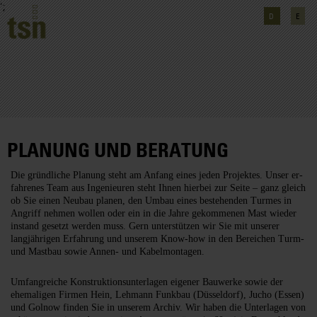
';
D
E
PLANUNG UND BERATUNG
Die gründliche Planung steht am Anfang eines jeden Projektes. Unser er­
fah­renes Team aus Ingenieuren steht Ihnen hierbei zur Seite – ganz gleich
ob Sie einen Neubau planen, den Umbau eines bestehenden Turmes in
Angriff neh­men wollen oder ein in die Jahre gekommenen Mast wieder
instand gesetzt werden muss. Gern unterstützen wir Sie mit unserer
langjährigen Erfahrung und unserem Know-how in den Bereichen Turm-
und Mastbau sowie An­nen- und Ka­bel­mon­tagen.
Umfangreiche Konstruktionsunterlagen eigener Bauwerke sowie der
ehemali­gen Firmen Hein, Lehmann Funkbau (Düsseldorf), Jucho (Essen)
und Golnow finden Sie in unserem Archiv. Wir haben die Unterlagen von