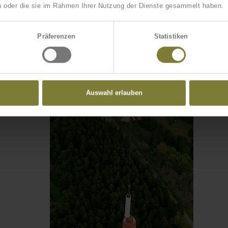
ben oder die sie im Rahmen Ihrer Nutzung der Dienste gesammelt haben.
LINZ,
ÖSTERREICH
DVB-T
Präferenzen
Statistiken
Austausch GFK-Zylinder
Auswahl erlauben