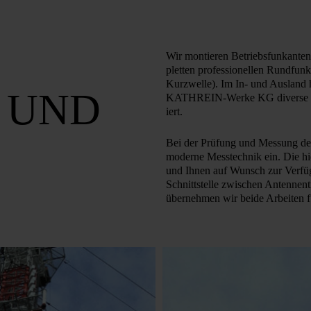
Wir montier­en Betriebsfunkanten
pletten professionell­en Rundfu
Kurz­welle). Im In- und Ausland h
 UND
KATHREIN-Werke KG divers­e profe
iert.
Bei der Prüfung und Messung der p
moderne Mess­technik ein. Die h
und Ihnen auf Wunsch zur Verfüg
Schnittstelle zwischen An­ten­nen­
übernehmen wir beide Arbeiten f