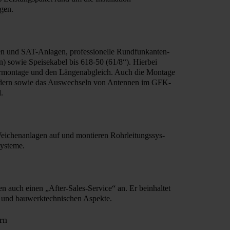
gen.
 und SAT-Anlagen, professionelle Rund­funk­an­ten­
en) sowie Speisekabel bis 618-50
(61/8“).
Hierbei
rmontage und den Längenabgleich. Auch die Montage
ern sowie das Auswechseln von Antennen im GFK-
.
ichenanlagen auf und montieren Rohr­leit­ungs­sys­
ysteme.
en auch einen „After-Sales-Service“ an. Er beinhaltet
­en und bau­werk­tech­nisch­en Aspekte.
rn