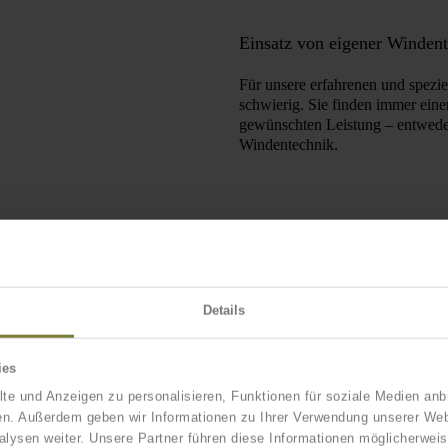
Einsatz von eigener Winden
Für unsere erfahrenen und spezie
schwierig. Sie finden immer ein
gewünschten Leistung – entweder
Windentechnik.
Details
ies
te und Anzeigen zu personalisieren, Funktionen für soziale Medien anbi
en. Außerdem geben wir Informationen zu Ihrer Verwendung unserer Webs
lysen weiter. Unsere Partner führen diese Informationen möglicherwe