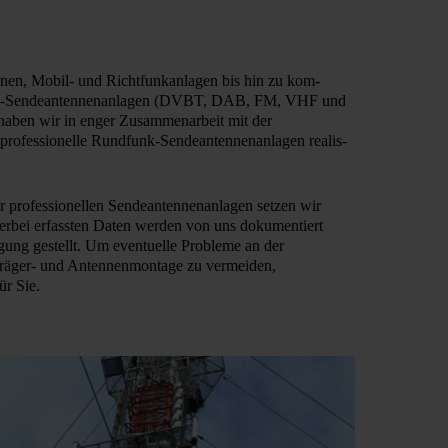
n­en, Mobil- und Richtfunkanl­agen bis hin zu kom­
nk-Sende­an­ten­nen­anl­agen (DVB­T, DAB, FM, VHF und
a­ben wir in en­ger Zusammenarb­eit mit der
ssion­elle Rund­funk-Sendean­ten­nen­anl­agen re­alis­
rofessionel­len Sende­an­ten­nen­anlag­en set­zen wir
ierbei erfassten Daten werden von uns dokumentiert
ung gestellt. Um eventuelle Probleme an der
träger- und An­ten­nen­mon­ta­ge zu vermeiden,
ür Sie.